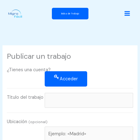
Ir
al
Bolsa de Trabajo
contenido
Publicar un trabajo
¿Tienes una cuenta?
Acceder
Título del trabajo
Ubicación
(opcional)